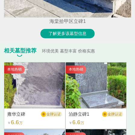
海棠拾甲区立碑1
了解更多该墓型信息
相关墓型推荐
环境优美 墓型丰富 价格实惠
本地热销
本地热销
雍华立碑
泊静立碑1
金牌认证
金牌认证
6.6
6.6
￥
万
￥
万