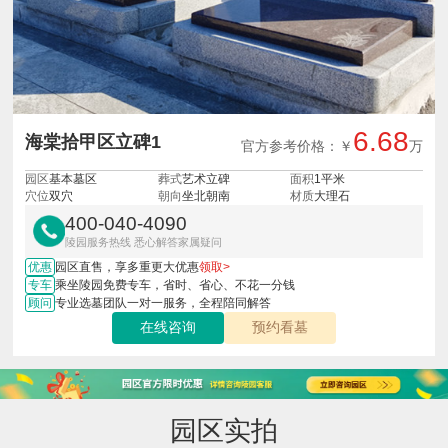
6.68
海棠拾甲区立碑1
官方参考价格：￥
万
园区
基本墓区
葬式
艺术立碑
面积
1平米
穴位
双穴
朝向
坐北朝南
材质
大理石
400-040-4090
陵园服务热线 悉心解答家属疑问
优惠
园区直售，享多重更大优惠
领取>
专车
乘坐陵园免费专车，省时、省心、不花一分钱
顾问
专业选墓团队一对一服务，全程陪同解答
在线咨询
预约看墓
园区实拍